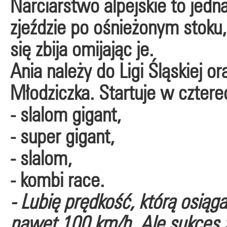
Narciarstwo alpejskie to jedn
zjeździe po ośnieżonym stoku,
się zbija omijając je.
Ania należy do Ligi Śląskiej or
Młodziczka. Startuje w cztere
- slalom gigant,
- super gigant,
- slalom,
- kombi race.
- Lubię prędkość, którą osiąg
nawet 100 km/h. Ale sukces z