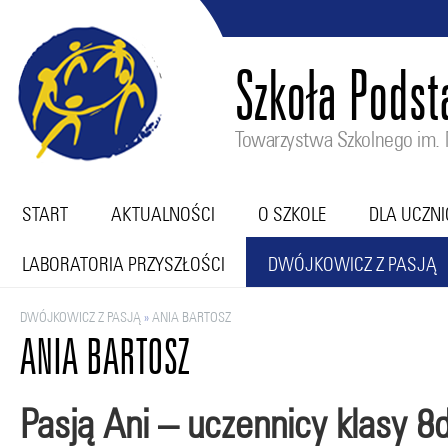
Szkoła Pods
Towarzystwa Szkolnego im. M
START
AKTUALNOŚCI
O SZKOLE
DLA UCZN
LABORATORIA PRZYSZŁOŚCI
DWÓJKOWICZ Z PASJĄ
DWÓJKOWICZ Z PASJĄ
»
ANIA BARTOSZ
ANIA BARTOSZ
Pasją Ani – uczennicy klasy 8d