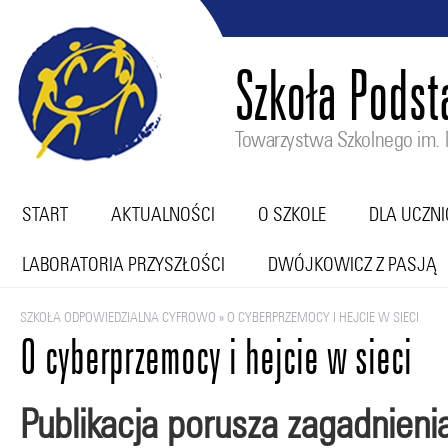
Szkoła Pods
Towarzystwa Szkolnego im. M
START
AKTUALNOŚCI
O SZKOLE
DLA UCZN
LABORATORIA PRZYSZŁOŚCI
DWÓJKOWICZ Z PASJĄ
SZKOŁA ODPOWIEDZIALNA CYFROWO
»
O CYBERPRZEMOCY I HEJCIE W SIECI
O cyberprzemocy i hejcie w sieci
Publikacja porusza zagadnieni