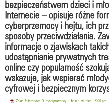
bezpieczeństwem dzieci i mł
Internecie – opisuje różne fo
cyberprzemocy i hejtu, ich pr
sposoby przeciwdziałania. Za
informacje o zjawiskach takic
udostępnianie prywatnych tre
online czy popularność szoku
wskazuje, jak wspierać młody
cyfrowej i bezpiecznym korzyst
Zbior_felietonow_O_cyberprzemocy_i_hejcie_w_sieci_2025.pdf