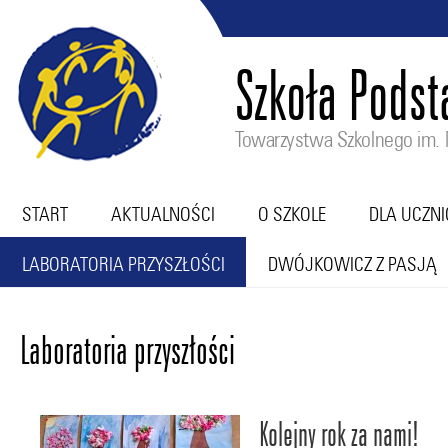
Szkoła Pods
Towarzystwa Szkolnego im. M
START
AKTUALNOŚCI
O SZKOLE
DLA UCZN
LABORATORIA PRZYSZŁOŚCI
DWÓJKOWICZ Z PASJĄ
Laboratoria przyszłości
Kolejny rok za nami!