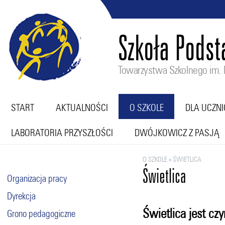
Szkoła Pods
Towarzystwa Szkolnego im. M
START
AKTUALNOŚCI
O SZKOLE
DLA UCZN
LABORATORIA PRZYSZŁOŚCI
DWÓJKOWICZ Z PASJĄ
O SZKOLE
»
ŚWIETLICA
Świetlica
Organizacja pracy
Dyrekcja
Świetlica jest cz
Grono pedagogiczne