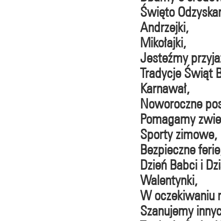
Święto Odzyskani
Andrzejki,
Mikołajki,
Jesteźmy przyjaźn
Tradycje Świąt 
Karnawał,
Noworoczne pos
Pomagamy zwier
Sporty zimowe,
Bezpieczne ferie
Dzień Babci i Dz
Walentynki,
W oczekiwaniu 
Szanujemy innyc