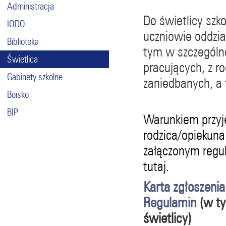
Administracja
Do świetlicy szk
IODO
uczniowie oddzia
Biblioteka
tym w szczególn
Świetlica
pracujących, z r
Gabinety szkolne
zaniedbanych, a t
Boisko
BIP
Warunkiem przyjęc
rodzica/opiekuna 
załączonym regul
tutaj.
Karta zgłoszeni
Regulamin
(w ty
świetlicy)