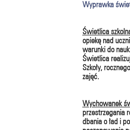
Wyprawka świet
Świetlica szkol
opiekę nad uczni
warunki do nauk
Świetlica realiz
Szkoły, rocznego
zajęć.
Wychowanek świ
przestrzegania r
dbania o ład i p