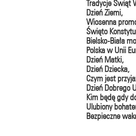
Tradycje Świąt 
Dzień Ziemi,
Wiosenna promo
Święto Konstytu
Bielsko-Biała mo
Polska w Unii Eur
Dzień Matki,
Dzień Dziecka,
Czym jest przyjaź
Dzień Dobrego U
Kim będę gdy do
Ulubiony bohater
Bezpieczne waka