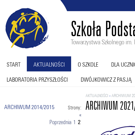
Szkoła Pods
Towarzystwa Szkolnego im. M
START
AKTUALNOŚCI
O SZKOLE
DLA UCZN
LABORATORIA PRZYSZŁOŚCI
DWÓJKOWICZ Z PASJĄ
AKTUALNOŚCI
»
ARCHIWUM 20
ARCHIWUM 2021
ARCHIWUM 2014/2015
Strony:
«
Poprzednia
1
2