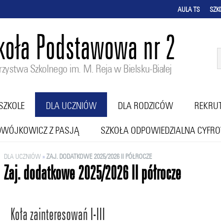
AULA TS
SZK
koła Podstawowa nr 2
zystwa Szkolnego im. M. Reja w Bielsku-Białej
SZKOLE
DLA UCZNIÓW
DLA RODZICÓW
REKRU
DWÓJKOWICZ Z PASJĄ
SZKOŁA ODPOWIEDZIALNA CYFR
DLA UCZNIÓW
»
ZAJ. DODATKOWE 2025/2026 II PÓŁROCZE
Zaj. dodatkowe 2025/2026 II półrocze
Koła zainteresowań I-III