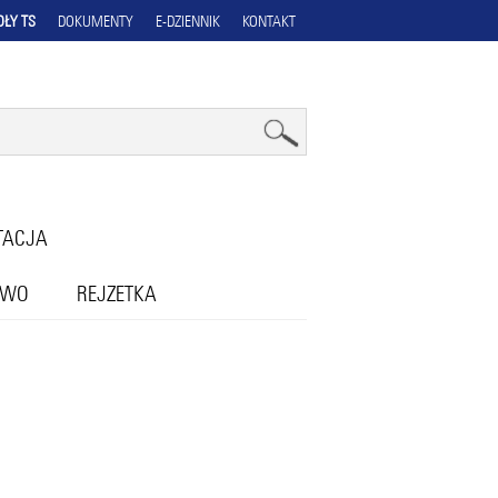
OŁY TS
DOKUMENTY
E-DZIENNIK
KONTAKT
TACJA
OWO
REJZETKA