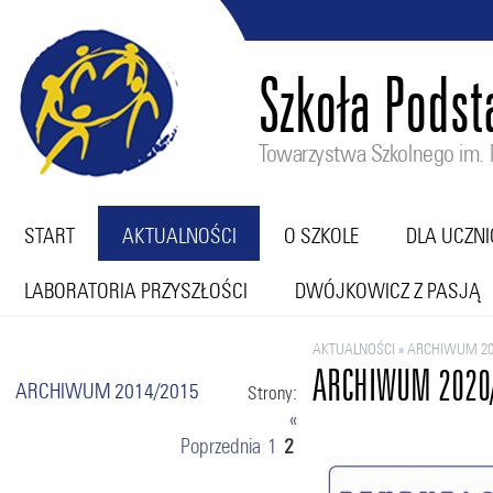
Szkoła Pods
Towarzystwa Szkolnego im. M
START
AKTUALNOŚCI
O SZKOLE
DLA UCZN
LABORATORIA PRZYSZŁOŚCI
DWÓJKOWICZ Z PASJĄ
AKTUALNOŚCI
»
ARCHIWUM 20
ARCHIWUM 2020
ARCHIWUM 2014/2015
Strony:
«
Poprzednia
1
2