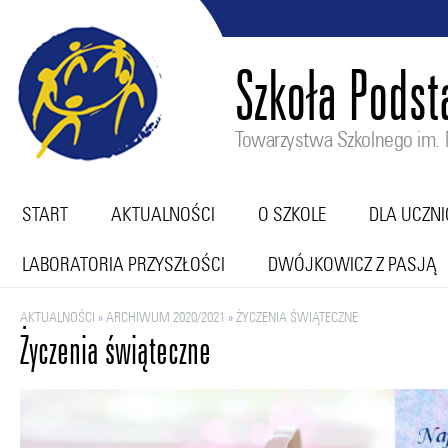
Szkoła Pods
Towarzystwa Szkolnego im. M
START
AKTUALNOŚCI
O SZKOLE
DLA UCZN
LABORATORIA PRZYSZŁOŚCI
DWÓJKOWICZ Z PASJĄ
AKTUALNOŚCI
»
ARCHIWUM 2020/2021
»
ŻYCZENIA ŚWIĄTECZNE
Życzenia świąteczne