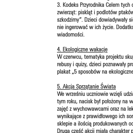
3. Kodeks Przyrodnika Celem tych 
zwierząt: piskląt i podlotów ptak
szkodzimy”. Dzieci dowiadywały si
nie ingerować w ich życie. Dodatk
wiadomości.
4. Ekologiczne wakacje
W czerwcu, tematyka projektu skup
rebusy i quizy, dzieci poznawały p
plakat „5 sposobów na ekologiczne
5. Akcja Sprzątanie Świata
We wrześniu uczniowie wzięli udzi
tym roku, nacisk był położony na 
zajęć z wychowawcami oraz na lekc
wynikające z prawidłowego ich s
sklepie a ilością produkowanych 
Druga część akcji miała charakter 