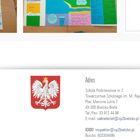
Adres
Szkoła Podstawowa nr 2
Towarzystwa Szkolnego im. M. Rej
Plac Marcina Lutra 7
43-300 Bielsko-Biała
Tel./Fax: 33 812 44 96
E-mail:
sekretariat@sp2bielsko.pl
IODO
:
inspektor@sp2bielsko.pl
Boisko: 603304499