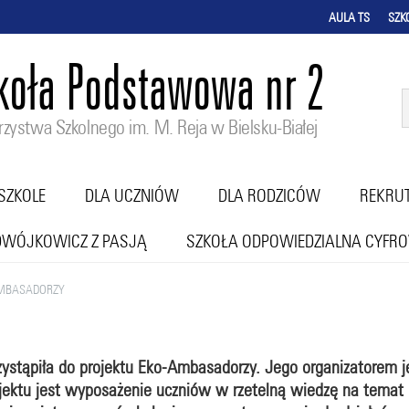
AULA TS
SZK
koła Podstawowa nr 2
zystwa Szkolnego im. M. Reja w Bielsku-Białej
SZKOLE
DLA UCZNIÓW
DLA RODZICÓW
REKRU
DWÓJKOWICZ Z PASJĄ
SZKOŁA ODPOWIEDZIALNA CYFR
AMBASADORZY
rzystąpiła do projektu Eko-Ambasadorzy. Jego organizatorem j
ojektu jest wyposażenie uczniów w rzetelną wiedzę na tem