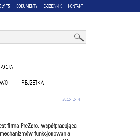
OŁY TS
DOKUMENTY
E-DZIENNIK
KONTAKT
TACJA
OWO
REJZETKA
2022-12-14
est firma PreZero, współpracująca
at mechanizmów funkcjonowania