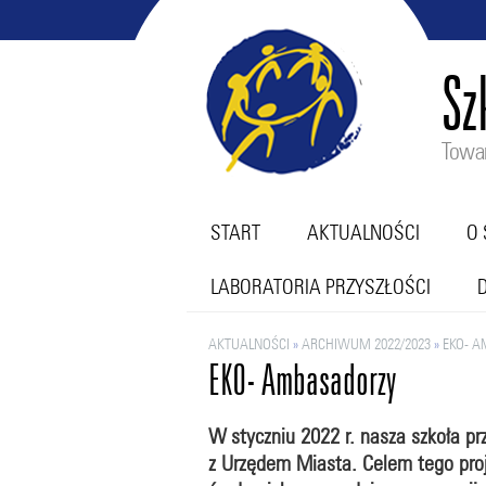
Sz
Towar
START
AKTUALNOŚCI
O 
LABORATORIA PRZYSZŁOŚCI
AKTUALNOŚCI
»
ARCHIWUM 2022/2023
»
EKO- 
EKO- Ambasadorzy
W styczniu 2022 r. nasza szkoła p
z Urzędem Miasta. Celem tego pr