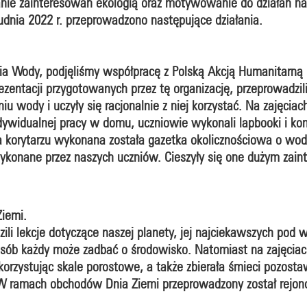
anie zainteresowań ekologią oraz motywowanie do działań n
udnia 2022 r. przeprowadzono następujące działania.
 Wody, podjęliśmy współpracę z Polską Akcją Humanitarną
ezentacji przygotowanych przez tę organizację, przeprowadzili 
u wody i uczyły się racjonalnie z niej korzystać. Na zajęciac
dywidualnej pracy w domu, uczniowie wykonali lapbooki i ko
a korytarzu wykonana została gazetka okolicznościowa o wod
wykonane przez naszych uczniów. Cieszyły się one dużym zai
iemi.
i lekcje dotyczące naszej planety, jej najciekawszych pod 
osób każdy może zadbać o środowisko. Natomiast na zajęciach
rzystując skale porostowe, a także zbierała śmieci pozostaw
 W ramach obchodów Dnia Ziemi przeprowadzony został rejon