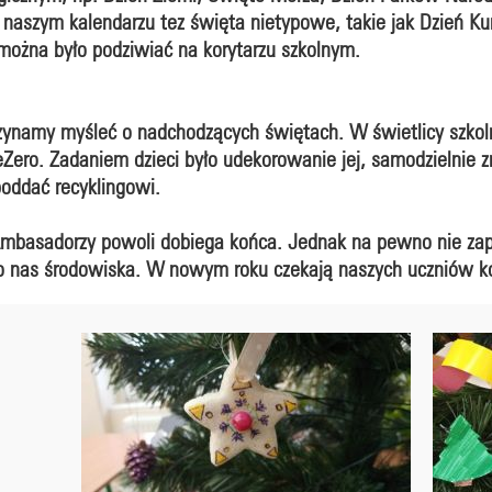
w naszym kalendarzu tez święta nietypowe, takie jak Dzień K
żna było podziwiać na korytarzu szkolnym.
czynamy myśleć o nadchodzących świętach. W świetlicy szkol
reZero. Zadaniem dzieci było udekorowanie jej, samodzielnie 
poddać recyklingowi.
mbasadorzy powoli dobiega końca. Jednak na pewno nie zap
o nas środowiska. W nowym roku czekają naszych uczniów ko