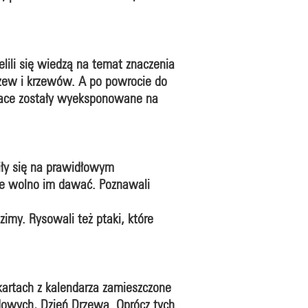
elili się wiedzą na temat znaczenia
rzew i krzewów. A po powrocie do
 prace zostały wyeksponowane na
iły się na prawidłowym
nie wolno im dawać. Poznawali
imy. Rysowali też ptaki, które
kartach z kalendarza zamieszczone
dowych, Dzień Drzewa. Oprócz tych