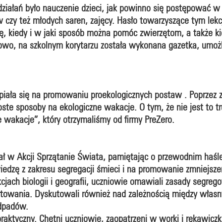
działań było nauczenie dzieci, jak powinno się postępować w
ów czy też młodych saren, zajęcy. Hasło towarzyszące tym le
ę, kiedy i w jaki sposób można pomóc zwierzętom, a także ki
owo, na szkolnym korytarzu została wykonana gazetka, umożl
iała się na promowaniu proekologicznych postaw . Poprzez 
roste sposoby na ekologiczne wakacje. O tym, że nie jest to 
 wakacje”, który otrzymaliśmy od firmy PreZero.
ał w Akcji Sprzątanie Świata, pamiętając o przewodnim haśl
wiedzę z zakresu segregacji śmieci i na promowanie zmniejsz
jach biologii i geografii, uczniowie omawiali zasady segreg
ortowania. Dyskutowali również nad zależnością między wł
odpadów.
praktyczny. Chętni uczniowie, zaopatrzeni w worki i rękawiczki