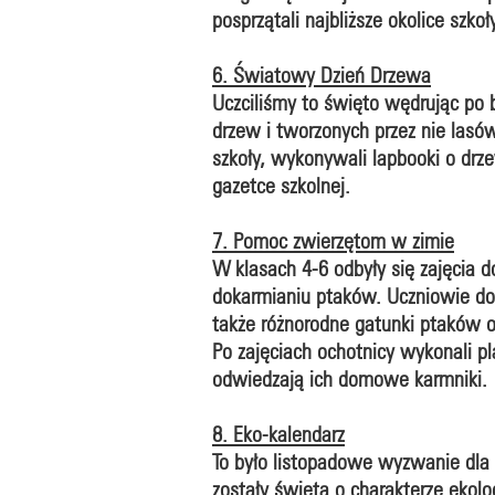
posprzątali najbliższe okolice szkoł
6. Światowy Dzień Drzewa
Uczciliśmy to święto wędrując po b
drzew i tworzonych przez nie las
szkoły, wykonywali lapbooki o drz
gazetce szkolnej.
7. Pomoc zwierzętom w zimie
W klasach 4-6 odbyły się zajęcia 
dokarmianiu ptaków. Uczniowie dow
także różnorodne gatunki ptaków 
Po zajęciach ochotnicy wykonali p
odwiedzają ich domowe karmniki.
8. Eko-kalendarz
To było listopadowe wyzwanie dla 
zostały święta o charakterze ekol