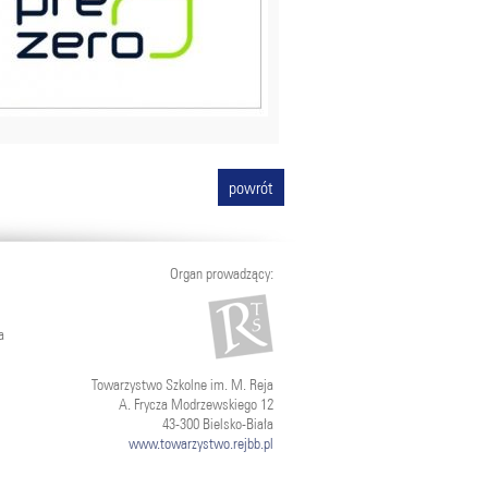
powrót
Organ prowadzący:
a
Towarzystwo Szkolne im. M. Reja
A. Frycza Modrzewskiego 12
43-300 Bielsko-Biała
www.towarzystwo.rejbb.pl