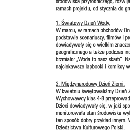
środowiska przyrodniczego, rozwij
ramach projektu, od stycznia do gr
1. Światowy Dzień Wody.
W marcu, w ramach obchodów Dnia
podstawie scenariuszy, filmów i pr
dowiadywały się o wielkim znaczeni
geograficznego a także podczas in
brzmiało: „Woda to nasz skarb”. N
najciekawsze lapbooki i komiksy 
2. Międzynarodowy Dzień Ziemi.
W kwietniu świętowaliśmy Dzień Z
Wychowawcy klas 4-8 przeprowadzil
Dzieci dowiadywały się, w jaki sp
monitorowała stan środowiska wyko
ten sposób dobry przykład innym.
Dziedzictwa Kulturowego Polski.