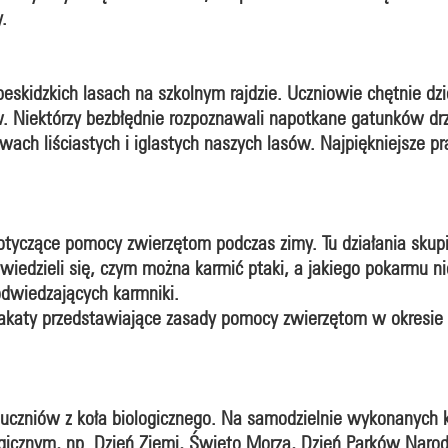
y.
eskidzkich lasach na szkolnym rajdzie. Uczniowie chętnie dzi
ów. Niektórzy bezbłędnie rozpoznawali napotkane gatunków d
ewach liściastych i iglastych naszych lasów. Najpiękniejsze
dotyczące pomocy zwierzętom podczas zimy. Tu działania skup
iedzieli się, czym można karmić ptaki, a jakiego pokarmu 
odwiedzających karmniki.
lakaty przedstawiające zasady pomocy zwierzętom w okresie z
uczniów z koła biologicznego. Na samodzielnie wykonanych 
ogicznym, np. Dzień Ziemi, Święto Morza, Dzień Parków Naro