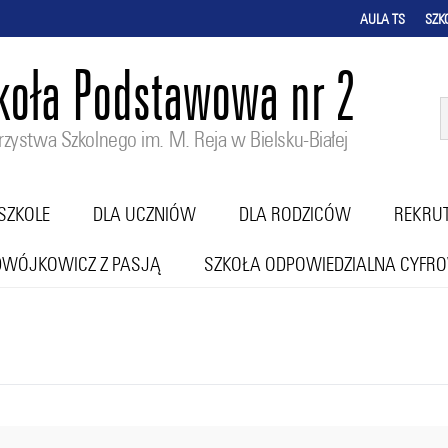
AULA TS
SZK
koła Podstawowa nr 2
zystwa Szkolnego im. M. Reja w Bielsku-Białej
SZKOLE
DLA UCZNIÓW
DLA RODZICÓW
REKRU
DWÓJKOWICZ Z PASJĄ
SZKOŁA ODPOWIEDZIALNA CYFR