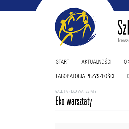
Sz
Towar
START
AKTUALNOŚCI
O 
LABORATORIA PRZYSZŁOŚCI
GALERIA
»
EKO WARSZTATY
Eko warsztaty