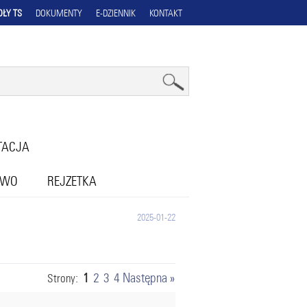
OŁY TS
DOKUMENTY
E-DZIENNIK
KONTAKT
TACJA
OWO
REJZETKA
2025-01-22
1
2
3
4
Następna »
Strony: