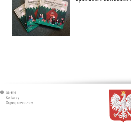
Galeria
Konkursy
Organ prowadzący