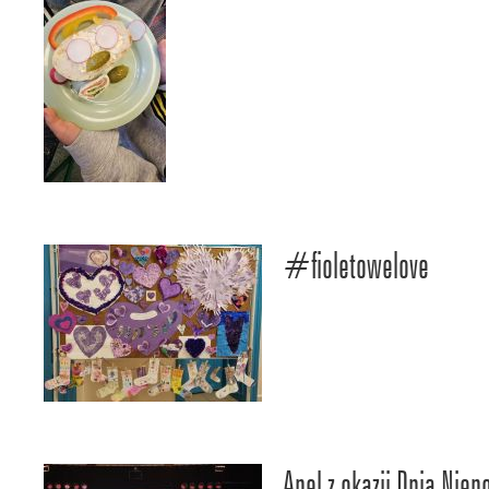
#fioletowelove
Apel z okazji Dnia Niep