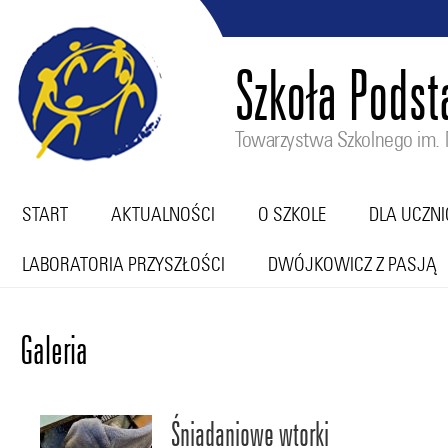
Szkoła Pods
Towarzystwa Szkolnego im. M
START
AKTUALNOŚCI
O SZKOLE
DLA UCZN
LABORATORIA PRZYSZŁOŚCI
DWÓJKOWICZ Z PASJĄ
Galeria
Śniadaniowe wtorki