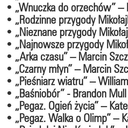
• „Wnuczka do orzechów” – 
• „Rodzinne przygody Mikołajk
• „Nieznane przygody Mikoła
• „Najnowsze przygody Mikoł
• „Arka czasu” – Marcin Szczy
• „Czarny młyn” – Marcin Szc
• „Pieśniarz wiatru” – Willia
• „Baśniobór” - Brandon Mull
• „Pegaz. Ogień życia” – Kat
• „Pegaz. Walka o Olimp” – 