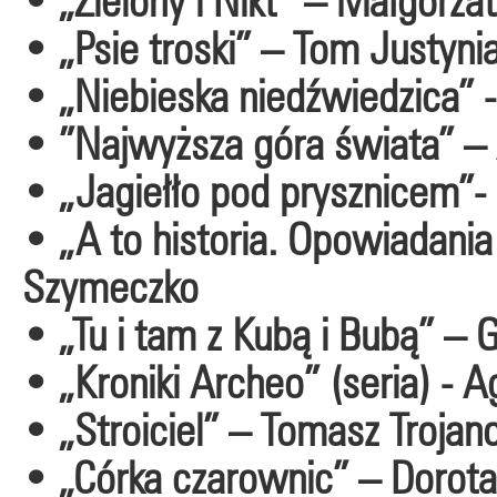
• „Zielony i Nikt” – Małgorza
• „Psie troski” – Tom Justyni
• „Niebieska niedźwiedzica”
• ”Najwyższa góra świata” 
• „Jagiełło pod prysznicem”
• „A to historia. Opowiadania 
Szymeczko
• „Tu i tam z Kubą i Bubą” –
• „Kroniki Archeo” (seria) - 
• „Stroiciel” – Tomasz Trojan
• „Córka czarownic” – Dorot