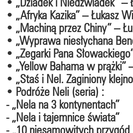
• „Dziadek i Niedźwiadek” – 
• „Afryka Kazika” – Łukasz Wi
• „Machiną przez Chiny” – Łu
• „Wyprawa niesłychana Bened
• „Zegarki Pana Słowackiego
• „Yellow Bahama w prążki”
• „Staś i Nel. Zaginiony klejno
• Podróże Neli (seria) :
- „Nela na 3 kontynentach”
- „Nela i tajemnice świata”
- „10 niesamowitych przygód 