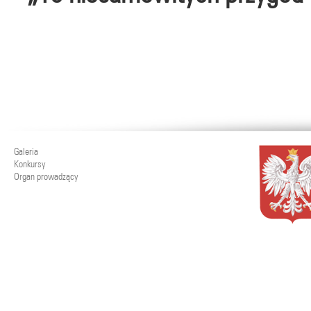
Galeria
Konkursy
Organ prowadzący