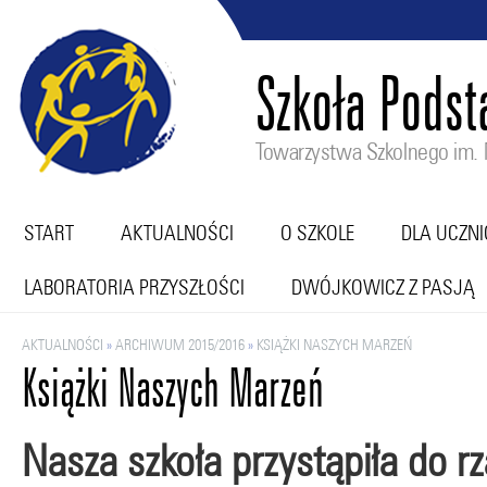
Szkoła Pods
Towarzystwa Szkolnego im. M
START
AKTUALNOŚCI
O SZKOLE
DLA UCZN
LABORATORIA PRZYSZŁOŚCI
DWÓJKOWICZ Z PASJĄ
AKTUALNOŚCI
»
ARCHIWUM 2015/2016
»
KSIĄŻKI NASZYCH MARZEŃ
Książki Naszych Marzeń
Nasza szkoła przystąpiła do