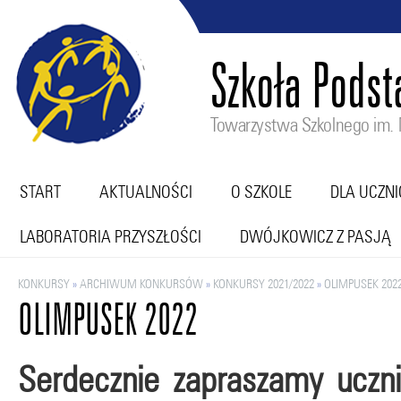
Szkoła Pods
Towarzystwa Szkolnego im. M
START
AKTUALNOŚCI
O SZKOLE
DLA UCZN
LABORATORIA PRZYSZŁOŚCI
DWÓJKOWICZ Z PASJĄ
KONKURSY
»
ARCHIWUM KONKURSÓW
»
KONKURSY 2021/2022
»
OLIMPUSEK 202
OLIMPUSEK 2022
Serdecznie zapraszamy uczn