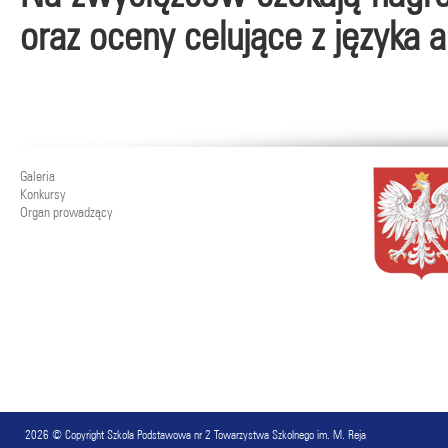
oraz oceny celujące z języka a
Galeria
Konkursy
Organ prowadzący
2026 © Copyright
Szkoła Podstawowa nr 2 Towarzystwa Szkolnego im. M. Reja