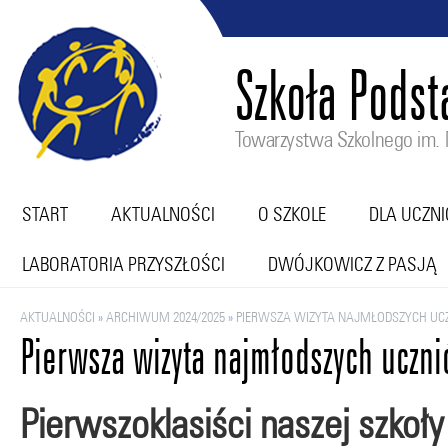
Szkoła Pods
Towarzystwa Szkolnego im. M
START
AKTUALNOŚCI
O SZKOLE
DLA UCZN
LABORATORIA PRZYSZŁOŚCI
DWÓJKOWICZ Z PASJĄ
AKTUALNOŚCI
»
ARCHIWUM 2024/2025
»
PIERWSZA WIZYTA NAJMŁODSZYCH U
Pierwsza wizyta najmłodszych uczn
Pierwszoklasiści naszej szkoły