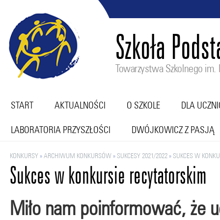
Szkoła Pods
Towarzystwa Szkolnego im. M
START
AKTUALNOŚCI
O SZKOLE
DLA UCZN
LABORATORIA PRZYSZŁOŚCI
DWÓJKOWICZ Z PASJĄ
KONKURSY
»
ARCHIWUM KONKURSÓW
»
SUKCESY 2021/2022
»
SUKCES W KONKU
Sukces w konkursie recytatorskim
Miło nam poinformować, że u