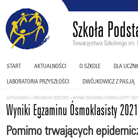
Szkoła Pods
Towarzystwa Szkolnego im. M
START
AKTUALNOŚCI
O SZKOLE
DLA UCZN
LABORATORIA PRZYSZŁOŚCI
DWÓJKOWICZ Z PASJĄ
AKTUALNOŚCI
»
ARCHIWUM 2020/2021
»
WYNIKI EGZAMINU ÓSMOKLASISTY 202
Wyniki Egzaminu Ósmoklasisty 202
Pomimo trwających epidemic