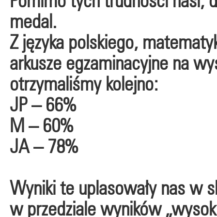
Pomimo tych trudności nasi, dz
medal.
Z języka polskiego, matematyki
arkusze egzaminacyjne na wys
otrzymaliśmy kolejno:
JP – 66%
M – 60%
JA – 78%
Wyniki te uplasowały nas w ska
w przedziale wyników „wysok