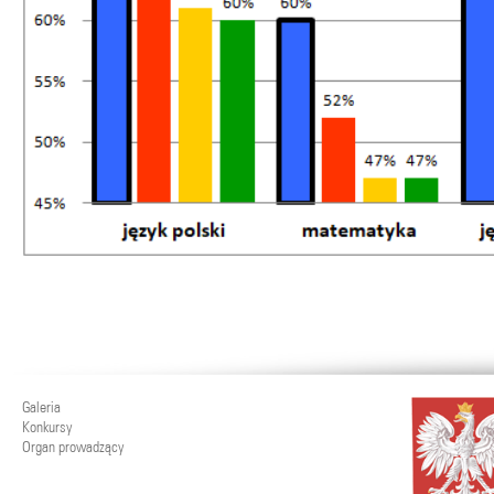
Galeria
Konkursy
Organ prowadzący