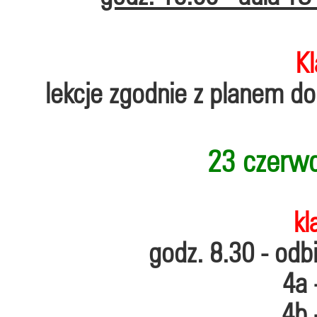
Kl
lekcje zgodnie z planem do
23 czerwc
kl
godz. 8.30 - odb
4a 
4b 