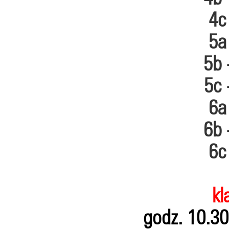
4c 
5a 
5b 
5c 
6a 
6b 
6c 
kl
godz. 10.30