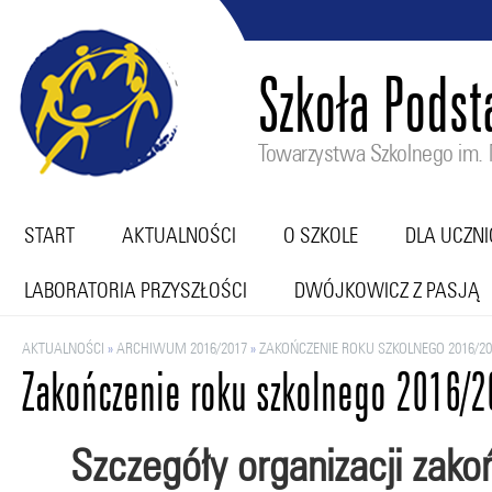
Szkoła Pods
Towarzystwa Szkolnego im. M
START
AKTUALNOŚCI
O SZKOLE
DLA UCZN
LABORATORIA PRZYSZŁOŚCI
DWÓJKOWICZ Z PASJĄ
AKTUALNOŚCI
»
ARCHIWUM 2016/2017
»
ZAKOŃCZENIE ROKU SZKOLNEGO 2016/20
Zakończenie roku szkolnego 2016/
Szczegóły organizacji zak