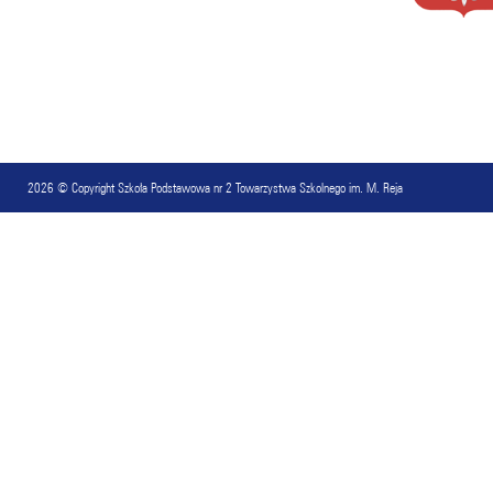
2026 © Copyright
Szkoła Podstawowa nr 2 Towarzystwa Szkolnego im. M. Reja