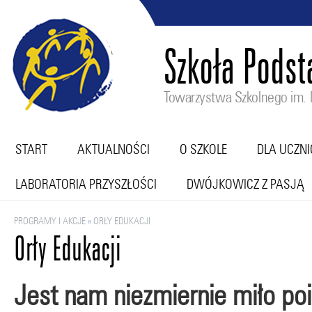
Szkoła Pods
Towarzystwa Szkolnego im. M
START
AKTUALNOŚCI
O SZKOLE
DLA UCZN
LABORATORIA PRZYSZŁOŚCI
DWÓJKOWICZ Z PASJĄ
PROGRAMY I AKCJE
»
ORŁY EDUKACJI
Orły Edukacji
Jest nam niezmiernie miło po