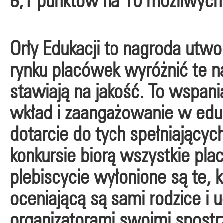
8,1 punktów na 10 możliwych
Orły Edukacji to nagroda utwo
rynku placówek wyróżnić te na
stawiają na jakość. To wspan
wkład i zaangażowanie w eduk
dotarcie do tych spełniającyc
konkursie biorą wszystkie pl
plebiscycie wyłonione są te, kt
oceniającą są sami rodzice i u
organizatorami swoimi spostr